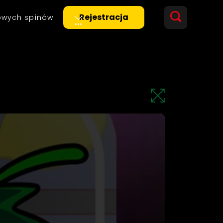
Rejestracja
wych spinów